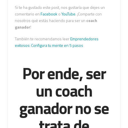
Si te ha gustado este post, nos gustaría que dejes un
comentario en
Facebook
o
YouTube
. ¡Comparte con
nosotros qué estás haciendo para ser un
coach
ganador
!
También te recomendamos leer
Emprendedores
exitosos: Configura tu mente en 5 pasos
Por ende, ser
un coach
ganador no se
trata de