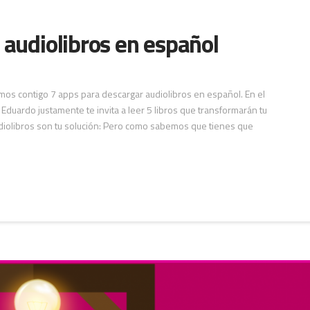
 audiolibros en español
mos contigo 7 apps para descargar audiolibros en español. En el
duardo justamente te invita a leer 5 libros que transformarán tu
audiolibros son tu solución: Pero como sabemos que tienes que