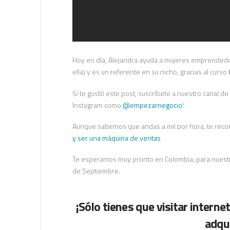
Hoy en día, Alejandra ayuda a mujeres emprende
ella) y es un referente en su nicho, gracias al curso
Si te gustó este post, suscríbete a nuestro canal de
Instagram como
@empezarnegocio
!
Aunque sabemos que andas a mil por hora, te re
y ser una máquina de ventas
Te esperamos muy pronto en Colombia, para nues
de Septiembre.
¡Sólo tienes que visitar
interne
adqui