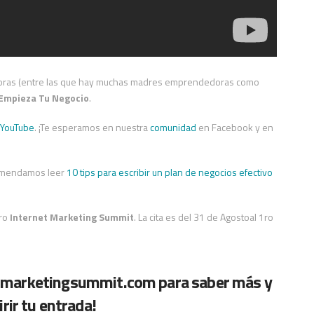
doras (entre las que hay muchas madres emprendedoras como
Empieza Tu Negocio
.
YouTube
. ¡Te esperamos en nuestra
comunidad
en Facebook y en
comendamos leer
10 tips para escribir un plan de negocios efectivo
tro
Internet Marketing Summit
. La cita es del 31 de Agostoal 1ro
tmarketingsummit.com
para saber más y
rir tu entrada!