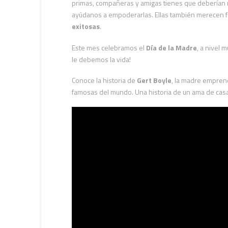
primas, compañeras y amigas tienes que deberían ren
ayúdanos a empoderarlas. Ellas también merecen f
exitosas
.
Este mes celebramos el
Día de la Madre
, a nivel 
le debemos la vida!
Conoce la historia de
Gert Boyle
, la madre empre
famosas del mundo. Una historia de un ama de casa