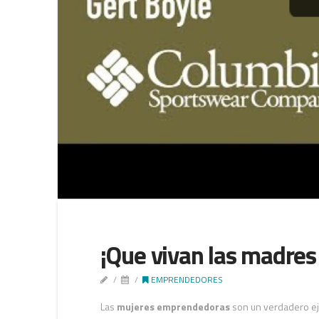
¡Que vivan las madre
EMPRENDEDORES
Las
mujeres emprendedoras
son un verdadero ej