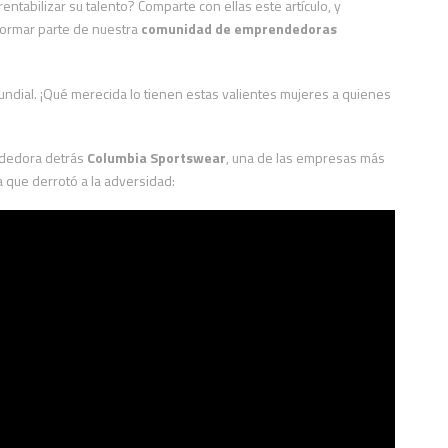
tabilizar su talento? Comparte con ellas este artículo, y
ormar parte de nuestra
comunidad de emprendedoras
mundial. ¡Qué merecida lo tienen estas valientes mujeres a quienes
ndedora detrás
Columbia Sportswear
, una de las empresas más
 que derrotó a la adversidad: