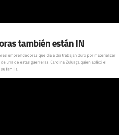
oras también están IN
eres emprendedoras que día a día trabajan duro por materializar
 de una de estas guerreras, Carolina Zuluaga quien aplicó el
su familia: