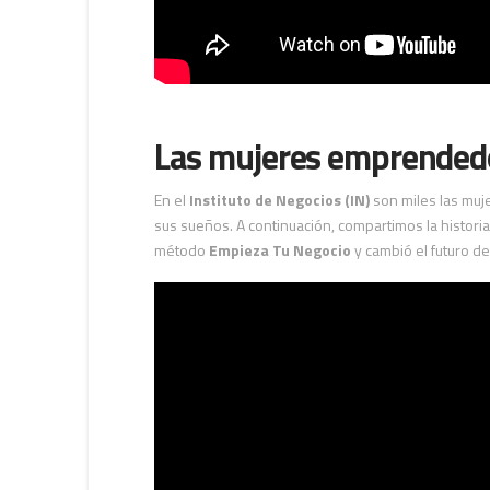
Las mujeres emprended
En el
Instituto de Negocios (IN)
son miles las muj
sus sueños. A continuación, compartimos la historia
método
Empieza Tu Negocio
y cambió el futuro de 