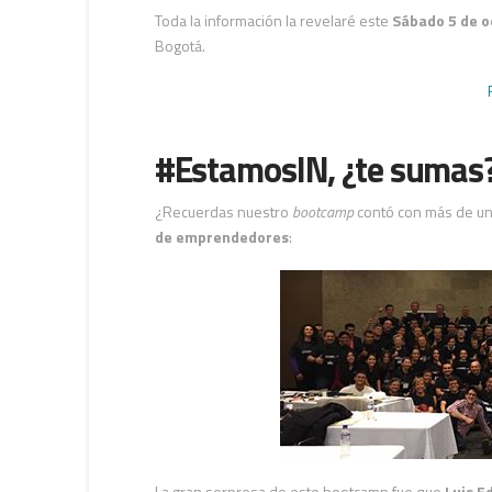
Toda la información la revelaré este
Sábado 5 de o
Bogotá.
#EstamosIN, ¿te sumas
¿Recuerdas nuestro
bootcamp
contó con más de un
de emprendedores
:
La gran sorpresa de este bootcamp fue que
Luis E