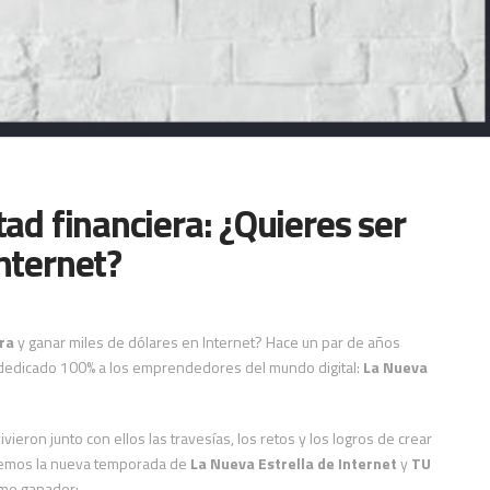
tad financiera: ¿Quieres ser
nternet?
ra
y ganar miles de dólares en Internet? Hace un par de años
 dedicado 100% a los emprendedores del mundo digital:
La Nueva
ivieron junto con ellos las travesías, los retos y los logros de crear
emos la nueva temporada de
La Nueva Estrella de Internet
y
TU
imo ganador: