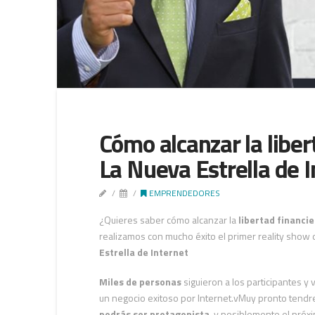
Cómo alcanzar la liber
La Nueva Estrella de I
EMPRENDEDORES
¿Quieres saber cómo alcanzar la
libertad financie
realizamos con mucho éxito el primer reality show
Estrella de Internet
Miles de personas
siguieron a los participantes y v
un negocio exitoso por Internet.v
Muy pronto tendr
podrás ser protagonista
, y posiblemente el próx