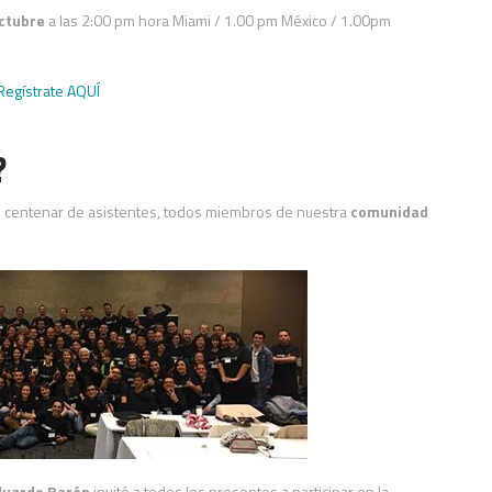
ctubre
a las 2:00 pm hora Miami / 1.00 pm México / 1.00pm
Regístrate AQUÍ
?
 centenar de asistentes, todos miembros de nuestra
comunidad
duardo Barón
invitó a todos los presentes a participar en la